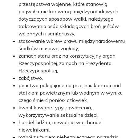
przestępstwa wojenne, które stanowią
pogwałcenie konwencji międzynarodowych
dotyczących sposobów walki, należytego
traktowania osób składających broń, jeńców
wojennych i sanitariuszy,
stosowanie wbrew prawu międzynarodowemu
środków masowej zagłady,
zamach stanu oraz na konstytucyjny organ
Rzeczypospolitej, zamach na Prezydenta
Rzeczypospolitej,
zabójstwo,
piractwo polegające na przejęciu kontroli nad
statkiem powietrznym lub wodnym w wyniku
czego śmierć poniósł człowiek,
kwalifikowane typy zgwałcenia,
wykorzystywanie seksualne dzieci,
handel ludźmi, niewolnictwo i handel
niewolnikami,
rozbój z użyciem niebezpiecznego narzędzia,