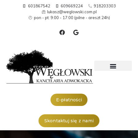
601867542
609669224
918203303
lukasz@weglowski.com.pl
pon - pt: 9:00 - 17:00 (pilne - areszt 24h)
E-płatności
Skontaktuj się z nami