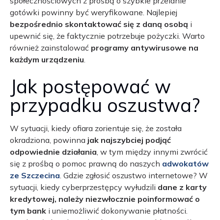
społecznościowych z prośbą o szybkie przelanie
gotówki powinny być weryfikowane. Najlepiej
bezpośrednio skontaktować się z daną osobą
i
upewnić się, że faktycznie potrzebuje pożyczki. Warto
również zainstalować
programy antywirusowe na
każdym urządzeniu
.
Jak postępować w
przypadku oszustwa?
W sytuacji, kiedy ofiara zorientuje się, że została
okradziona, powinna
jak najszybciej podjąć
odpowiednie działania
, w tym między innymi zwrócić
się z prośbą o pomoc prawną do naszych
adwokatów
ze Szczecina
. Gdzie zgłosić oszustwo internetowe? W
sytuacji, kiedy cyberprzestępcy wyłudzili
dane z karty
kredytowej, należy niezwłocznie poinformować o
tym bank
i uniemożliwić dokonywanie płatności.