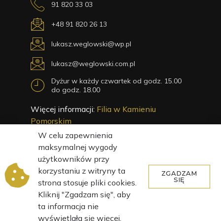
91 820 33 03
+48 91 820 26 13
lukasz.weglowski@wp.pl
lukasz@weglowski.com.pl
Dyżur w każdy czwartek od godz. 15.00
do godz. 18.00
Więcej informacji:
Filia w Kamieniu
Pomorskim
W celu zapewnienia
maksymalnej wygody
użytkowników przy
© 2023 Adwokat Węgłowski Projekt strony internetowej
korzystaniu z witryny ta
ZGADZAM
wykonany przez:
home.pl
SIĘ
strona stosuje pliki cookies.
Kliknij "Zgadzam się", aby
ta informacja nie
wyświetlała się więcej.