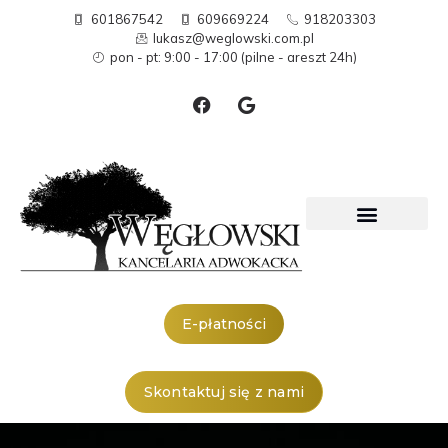
601867542
609669224
918203303
lukasz@weglowski.com.pl
pon - pt: 9:00 - 17:00 (pilne - areszt 24h)
E-płatności
Skontaktuj się z nami